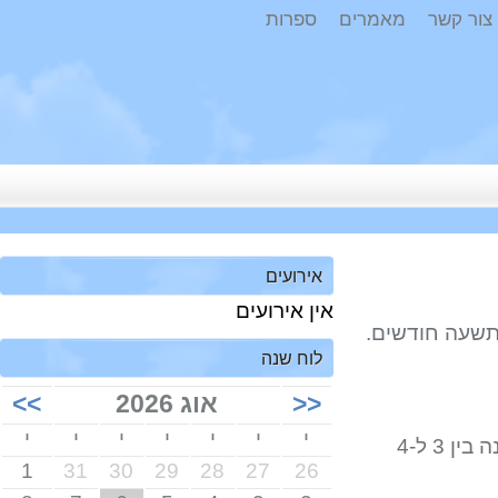
ר קשר
מאמרים
ספרות
אירועים
אין אירועים
עה חודשים.
לוח שנה
<<
אוג 2026
>>
י
י
י
י
י
י
י
הצוות הינו צוות מקצועי הלומד ומשתלם לאורך כל השנה. הצוות מונה בין 3 ל-4
1
31
30
29
28
27
26