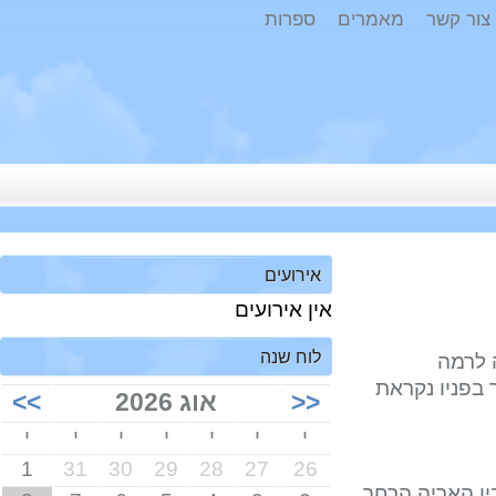
ר קשר
מאמרים
ספרות
אירועים
אין אירועים
לוח שנה
רמה
פניו נקראת
<<
אוג 2026
>>
י
י
י
י
י
י
י
1
31
30
29
28
27
26
 האריה הרחב,